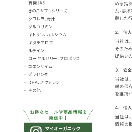
有機JAS
める指
きのこサプリシリーズ
ム-要求
拠した行
クロレラ、青汁
グルコサミン
２．
個人
キトサン、カルシウム
当社は
キダチアロエ
そのた
ルテイン
提供いた
ローヤルゼリー、プロポリス
コエンザイム
３．
安全
プラセンタ
当社は
DHA、スクアレン
報の保
その他
を維持・
４．
個人
当社は
情報の