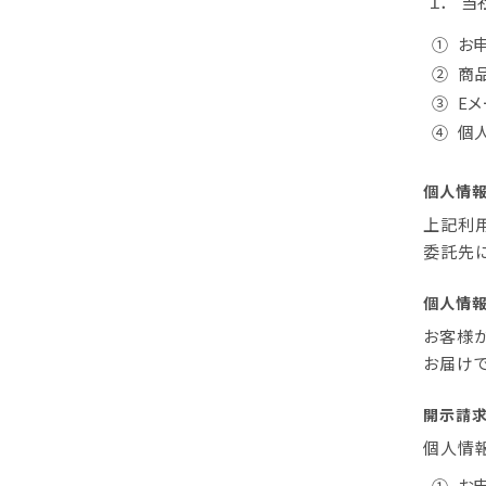
１．
当
①
お
②
商
③
E
④
個
個人情
上記利
委託先
個人情
お客様
お届けで
開示請求
個人情
①
お