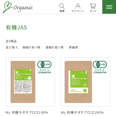
検索
マイページ
カート
有機JAS
全8商品
並び替え：
価格が安い順
価格が高い順
新着順
My 有機キダチアロエ100%
My 有機キダチアロエ100%