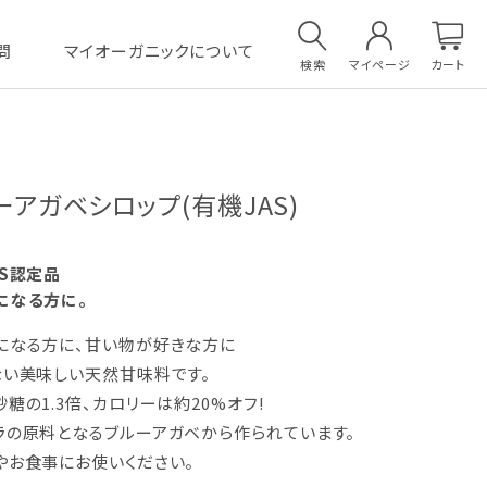
問
マイオーガニックについて
検索
マイページ
カート
ーアガベシロップ(有機JAS)
AS認定品
になる方に。
になる方に、甘い物が好きな方に
ない美味しい天然甘味料です。
糖の1.3倍、カロリーは約20%オフ!
ラの原料となるブルーアガベから作られています。
やお食事にお使いください。