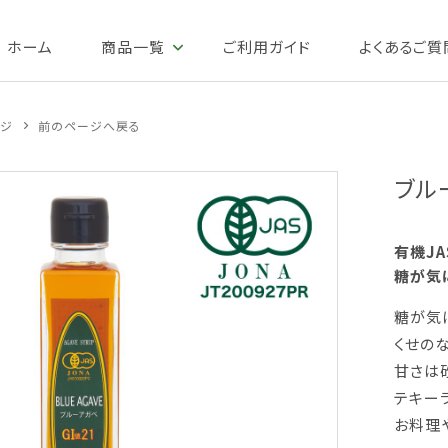
ホーム
商品一覧
ご利用ガイド
よくあるご質
ージ
前のページへ戻る
ブル
有機J
糖が気
糖が気
くせの
甘さは砂
テキー
お料理