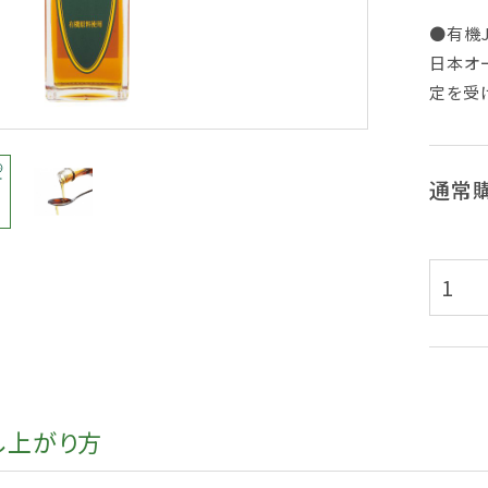
●有機J
日本オ
定を受
通常
し上がり方