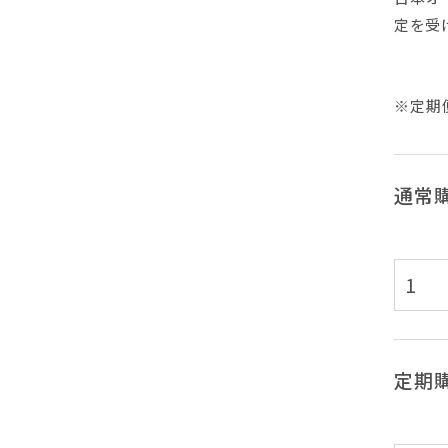
定を受
※定期
通常
定期