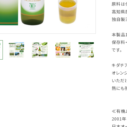
原料は
高知県
独自製
本製品
保存料
です。
キダチ
オレン
いただ
熱にも
≪有機
2001
日本オ