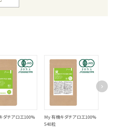
物を持ち歩いています。
2024/09/24 ユミコさん
られました。毎日コップに半量飲むだけで医者いら
事が美味しくいただけますし、定期配送もできてあ
2024/03/11 M.Yさん
機キダチアロエ100%
My 有機キダチアロエ100%
My キダチア
540粒
タイプ