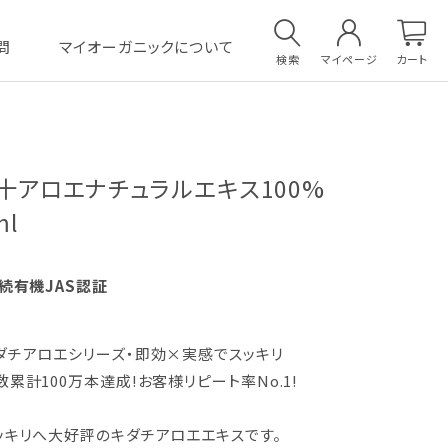
問
マイオーガニックについて
検索
マイページ
カート
十アロエナチュラルエキス100%
ml
続有機JAS認証
ダチアロエシリーズ・即効×実感でスッキリ
累計100万本達成!お客様リピート率No.1!
ッキリへ大好評のキダチアロエエキスです。