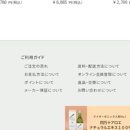
キダチアロエを飲用するようになって数日で調子が整いました。
,780
¥ 6,885
¥ 2,700
円（税込）
円（税込）
そして安心安全なのが何より嬉しいです!
長年悩みでした
ご利用ガイド
毎日キャップに半分ずつ飲んでいます。ずっとスッキリしないのが悩みで
ご注文の流れ
送料・配送方法について
お支払方法について
オンライン会員登録について
ポイントについて
返品・交換について
メーカー保証について
お問い合わせについて
全部調子がいい
飲み始めて数ヶ月。本当に調子が良いです。
内側が整うと外側も整いますね。
定期便で利用中です。有機商品なのもポイントです。