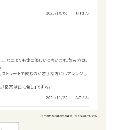
2025/10/06 T.Hさん
し、なによりも体に優しいと思います。飲み方は、
。
た。ストレートで飲むのが苦手な方にはアレンジし
。「良薬は口に苦し」ですね。
2024/11/22 A.Tさん
※平均的なお客様のお声の一部を抜粋しています。
む