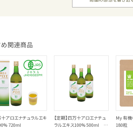
毎朝のカップ一杯が、健康増進の要です。
これを飲むと調子が良いので欠かせません。出張などの時は、小分けの
すめ関連商品
飲み始めて30年!
四万十アロエエキスを飲み始めて約30年。30才の頃に母からすすめ
ずです。他のサプリメントは飲んでいません。胃腸の調子が良いとお食
りがたく思っています。
万十アロエナチュラルエキ
【定期】四万十アロエナチュ
My 有
安心安全がうれしいです
00% 720ml
ラルエキス100% 500ml 3
180粒
本セット