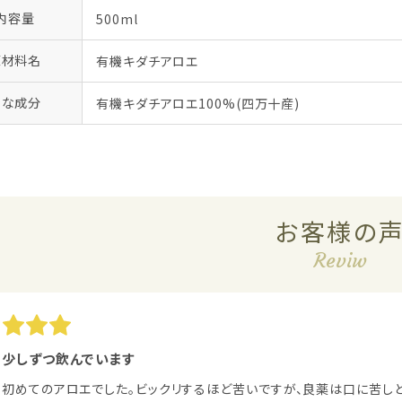
内容量
500ml
原材料名
有機キダチアロエ
主な成分
有機キダチアロエ100%(四万十産)
お客様の
Reviw
少しずつ飲んでいます
初めてのアロエでした。ビックリするほど苦いですが、良薬は口に苦しと