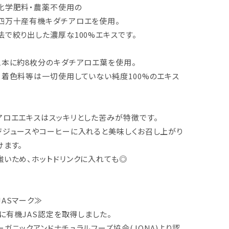
化学肥料・農薬不使用の
四万十産有機キダチアロエを使用。
法で絞り出した濃厚な100%エキスです。
1本に約8枚分のキダチアロエ葉を使用。
・着色料等は一切使用していない純度100%のエキス
アロエエキスはスッキリとした苦みが特徴です。
ジジュースやコーヒーに入れると美味しくお召し上がり
けます。
強いため、ホットドリンクに入れても◎
JASマーク≫
年に有機JAS認定を取得しました。
ーガニックアンドナチュラルフーズ協会(JONA)より認