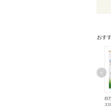
おす
My 有機キダチアロエ100%
My キダチアロエエキス 分包
四
540粒
タイプ
ス1