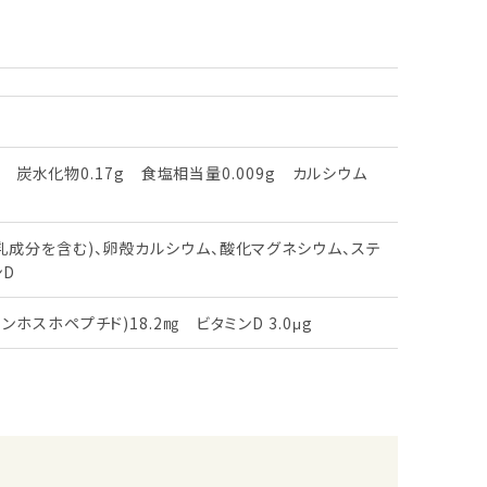
5g　炭水化物0.17g　食塩相当量0.009g　カルシウム
　乳成分を含む)、卵殻カルシウム、酸化マグネシウム、ステ
ンD
ホスホペプチド)18.2㎎　ビタミンD 3.0μg
声