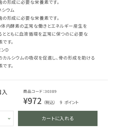
の形成に必要な栄養素です。
ネシウム
の形成に必要な栄養素です。
体内酵素の正常な働きとエネルギー産生を
とともに血液循環を正常に保つのに必要な
です。
ミンD
カルシウムの吸収を促進し、骨の形成を助ける
です。
購入
商品コード：30389
¥972
（税込） 9
ポイント
カートに入れる