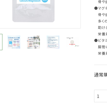
骨や歯
●マグ
骨や歯
多くの
助ける
栄養素
●ビタ
腸管の
栄養素
通常