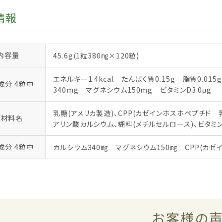
情報
内容量
45.6g(1粒380㎎×120粒)
エネルギー1.4kcal　たんぱく質0.15g　脂質0.01
成分 4粒中
340mg　マグネシウム150mg　ビタミンD3.0μg
乳糖(アメリカ製造)、CPP(カゼインホスホペプチド
原材料名
アリン酸カルシウム、糊料(メチルセルロース)、ビタミ
成分 4粒中
カルシウム340㎎　マグネシウム150㎎　CPP(カゼイン
お客様の