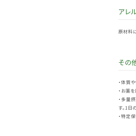
アレ
原材料
その
・体質や
・お薬
・多量摂
す。1日
・特定