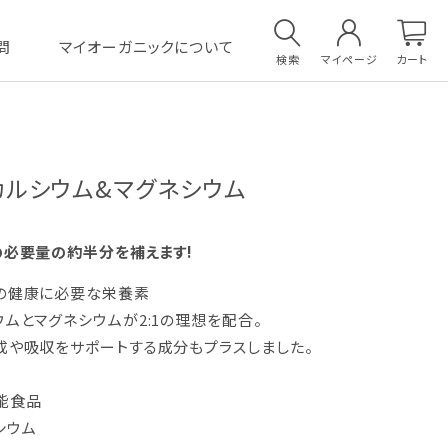
問
マイオーガニックについて
検索
マイページ
カート
 カルシウム&マグネシウム
の必要量の約半分を補えます!
の健康に必要な栄養素
ウムとマグネシウムが2:1の理想を配合。
成や吸収をサポートする成分もプラスしました。
能食品
シウム