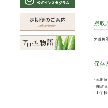
摂取
栄養機能
保存
・直射
・開封後
・お子様