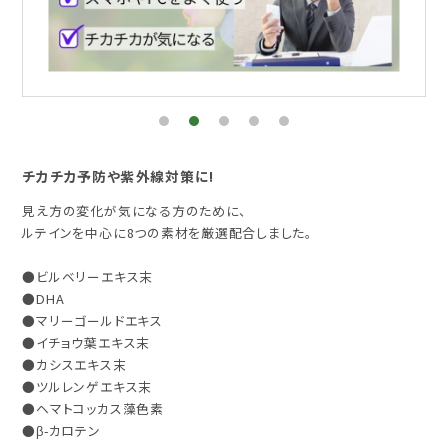
チカチカ予防や紫外線対策に!
見え方の変化が気になる方のために、
ルテインを中心に8つの素材を厳選配合しました。
●ビルベリーエキス末
●DHA
●マリーゴールドエキス
●イチョウ葉エキス末
●カシスエキス末
●ツルレンゲエキス末
●ヘマトコッカス藻色素
●β-カロテン