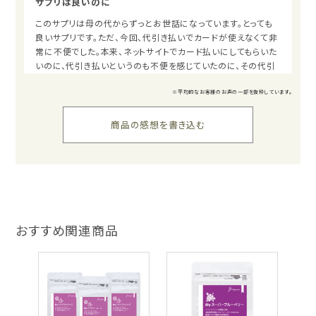
サプリは良いのに
このサプリは母の代からずっとお世話になっています。とっても
良いサプリです。ただ、今回、代引き払いでカードが使えなくて非
常に不便でした。本来、ネットサイトでカード払いにしてもらいた
いのに、代引き払いというのも不便を感じていたのに、その代引
きでカードも使えないなんて、今の時代、勘弁してほしいです。な
ので、評価4にしました。代引きカード払い、お願いします。
※平均的なお客様のお声の一部を抜粋しています。
>E.S様
商品の感想を書き込む
この度は貴重なご意見を投稿いただきありがとうございます。
定期便のお支払いに関して、ご不便をおかけし大変申し訳ござ
いません。
頂いたご意見を真摯に受け止めて、支払方法のサービス拡充を
できるよう、改善に努める所存です。
今後ともスタッフ一同、E.S様のご利用をお待ちしておりま
おすすめ関連商品
す。 マイオーガニック販売管理部
2024/06/18 E.Sさん