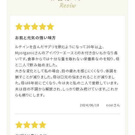
Reviw
お肌と元気の強い味方
ルテインを含んだサプリを飲むようになって20年以上、
Myorganicさんのアイパワーエースとのお付き合いもかなり長
いです。食事からでは十分な量を取れない栄養素なのを知り、母
と二人で飲み始めました。
大きな変化として私の場合、目の疲れを感じにくくなり、体調を
崩すことが減りました。母は口元の悩まされることが減りまし
た。母は8年前に亡くなり、今は夫と私の二人で愛飲しています。
夫は目の不調から解放され、しっかり飲み続けています。これか
らも頼りにします。
2024/06/18 noirさん