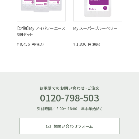
定期便で続けています。
My アイパワーエースを息子と一緒に飲んでいます。お互い目の
調子が良く、これを飲んでいるおかげかなと思います。あと、マイ
【定期】My アイパワーエース
My スーパーブルーベリー
オーガニックの梱包ははがしやすくてとても良いです。
3個セット
2023/06/28 T.Sさん
¥ 8,456
¥ 1,836
円（税込）
円（税込）
容器が変わりありがたいです。
今まで容器(ボトル)で届いていてかさばっていたので、パウチタ
イプに切り替わり保管しやすくありがたいです。
お電話でのお問い合わせ・ご注文
0120-798-503
2022/10/31 I.Yさん
受付時間／ 9:00～18:00 年末年始除く
お問い合わせフォーム
飲んでいて調子が良い
ずっと愛飲しています。いくつか目の手術も経験しています。この