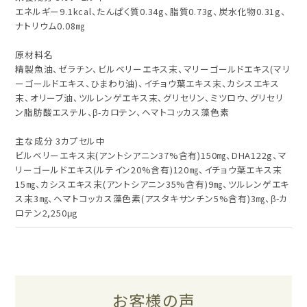
エネルギー9.1kcal、たんぱく質0.34g、脂質0.73g、炭水化物0.31g、
ナトリウム0.08㎎
原材料名
精製魚油、ゼラチン、ビルベリーエキス末、マリーゴールドエキス(マリ
ーゴールドエキス、ひまわり油)、イチョウ葉エキス末、カシスエキス
末、オリーブ油、ツルレンゲエキス末、グリセリン、ミツロウ、グリセリ
ン脂肪酸エステル、β-カロテン、ヘマトコッカス藻色素
主な成分 3カプセル中
ビルベリーエキス末(アントシアニン37%含有)150㎎、DHA122g、マ
リーゴールドエキス(ルテイン20%含有)120㎎、イチョウ葉エキス末
15㎎、カシスエキス末(アントシアニン35%含有)9㎎、ツルレンゲエキ
ス末3㎎、ヘマトコッカス藻色素(アスタキサンチン5%含有)3㎎、β-カ
ロテン2,250μg
お客様の声