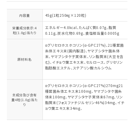
45g(1粒250㎎×120粒)
内容量
エネルギー4.0kcal、たんぱく質0.07g、脂質
栄養成分表示:4
粒(1.0g)当たり
0.11g、炭水化物0.69g、食塩相当量0.0005g
αグリセロホスホコリン(α-GPC27%)、21種茸菌
糸体エキス末(国内製造)、ヤマブシタケ菌糸体
末、ヤマブシタケ子実体末、リン脂質末(大豆を含
原材料名
む)、イチョウ葉エキス末、セルロース、グリセリン
脂肪酸エステル、ステアリン酸カルシウム
αグリセロホスホコリン(α-GPC27%)270mg21
種茸菌糸体エキス末100mg、ヤマブシタケ菌糸
主成分及び含有
体末100mg、ヤマブシタケ子実体末67mg、リン
量4粒(1.0g)当た
脂質末(フォスファチジルセリン46%)34mg、イチ
り
ョウ葉エキス末34mg、